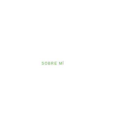
cios lingüísticos ada
a sus necesidades
Español – Inglés – Alemán
OS
SOBRE MÍ